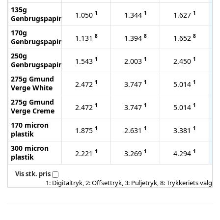
135g
1
1
1
1.050
1.344
1.627
Genbrugspapir
170g
8
8
8
1.131
1.394
1.652
Genbrugspapir
250g
1
1
1
1.543
2.003
2.450
Genbrugspapir
275g Gmund
1
1
1
2.472
3.747
5.014
Verge White
275g Gmund
1
1
1
2.472
3.747
5.014
Verge Creme
170 micron
1
1
1
1.875
2.631
3.381
plastik
300 micron
1
1
1
2.221
3.269
4.294
plastik
Vis stk. pris
1: Digitaltryk, 2: Offsettryk, 3: Puljetryk, 8: Trykkeriets valg