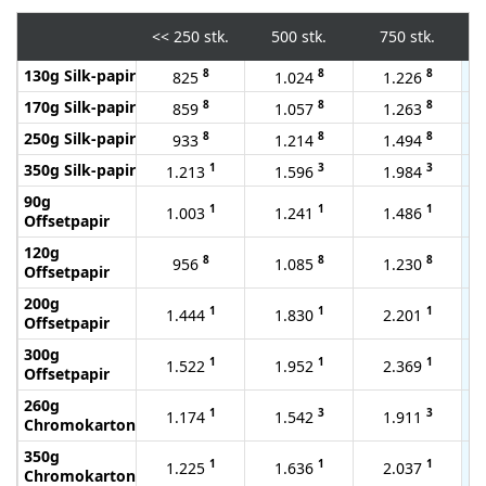
<<
250 stk.
500 stk.
750 stk.
130g Silk-papir
8
8
8
825
1.024
1.226
170g Silk-papir
8
8
8
859
1.057
1.263
250g Silk-papir
8
8
8
933
1.214
1.494
350g Silk-papir
1
3
3
1.213
1.596
1.984
90g
1
1
1
1.003
1.241
1.486
Offsetpapir
120g
8
8
8
956
1.085
1.230
Offsetpapir
200g
1
1
1
1.444
1.830
2.201
Offsetpapir
300g
1
1
1
1.522
1.952
2.369
Offsetpapir
260g
1
3
3
1.174
1.542
1.911
Chromokarton
350g
1
1
1
1.225
1.636
2.037
Chromokarton